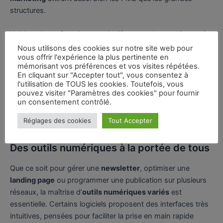
structures.
Voici quelques fonctions particulièrement demandées après
un parcours orienté
marketing digital
:
Nous utilisons des cookies sur notre site web pour
vous offrir l'expérience la plus pertinente en
mémorisant vos préférences et vos visites répétées.
Assistant marketing digital
En cliquant sur "Accepter tout", vous consentez à
l'utilisation de TOUS les cookies. Toutefois, vous
Chargé de projets marketing automation
pouvez visiter "Paramètres des cookies" pour fournir
un consentement contrôlé.
Analyste data marketing junior
Community manager spécialisé analyse
Réglages des cookies
Tout Accepter
Des outils numériques à la portée de tous
Que ce soit pour gérer une
newsletter
, optimiser une
landing page
ou programmer une publication sur plusieurs
réseaux, la maîtrise d’
outils numériques variés
est
essentielle. Certains logiciels proposent des interfaces très
intuitives, pensées pour faciliter la prise en main rapide