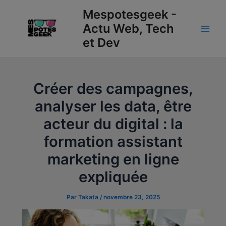
Aller
Navigation
Main
Mespotesgeek -
au
des
Actu Web, Tech
Men
contenu
articles
et Dev
Créer des campagnes,
analyser les data, être
acteur du digital : la
formation assistant
marketing en ligne
expliquée
Par
Takata
/
novembre 23, 2025