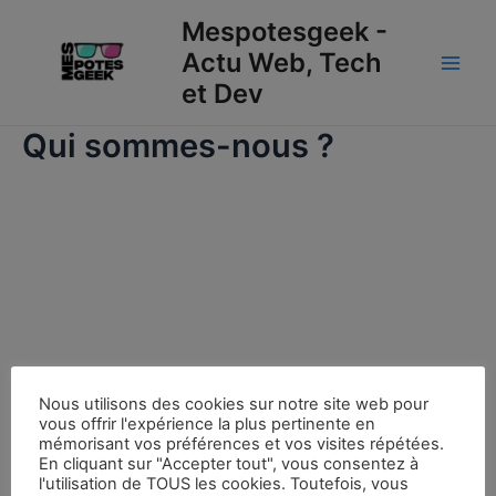
Aller
Main
Mespotesgeek -
au
Actu Web, Tech
Men
contenu
et Dev
Qui sommes-nous ?
Nous utilisons des cookies sur notre site web pour
vous offrir l'expérience la plus pertinente en
mémorisant vos préférences et vos visites répétées.
En cliquant sur "Accepter tout", vous consentez à
l'utilisation de TOUS les cookies. Toutefois, vous