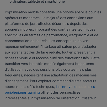
ordinateur, tablette et smartphone
L’optimisation mobile constitue une priorité absolue pour les
opérateurs modernes. La majorité des connexions aux
plateformes de jeu s’effectue désormais depuis des
appareils mobiles, imposant des contraintes techniques
spécifiques en termes de performance, d’ergonomie et de
consommation de batterie. Les concepteurs doivent
repenser entièrement l’interface utilisateur pour s’adapter
aux écrans tactiles de taille réduite, tout en préservant la
richesse visuelle et l’accessibilité des fonctionnalités. Cette
transition vers le mobile modifie également les patterns
d’utilisation, avec des sessions plus courtes mais plus
fréquentes, nécessitant une adaptation des mécanismes
d’engagement. Pour explorer comment d’autres secteurs
abordent ces défis techniques,
les innovations dans les
périphériques gaming
offrent des perspectives
intéressantes sur l’optimisation de l’interaction utilisateur.