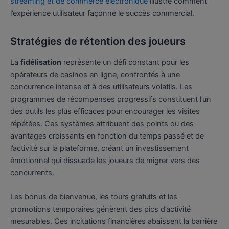
streaming et de commerce électronique
illustre comment
l’expérience utilisateur façonne le succès commercial.
Stratégies de rétention des joueurs
La
fidélisation
représente un défi constant pour les
opérateurs de casinos en ligne, confrontés à une
concurrence intense et à des utilisateurs volatils. Les
programmes de récompenses progressifs constituent l’un
des outils les plus efficaces pour encourager les visites
répétées. Ces systèmes attribuent des points ou des
avantages croissants en fonction du temps passé et de
l’activité sur la plateforme, créant un investissement
émotionnel qui dissuade les joueurs de migrer vers des
concurrents.
Les bonus de bienvenue, les tours gratuits et les
promotions temporaires génèrent des pics d’activité
mesurables. Ces incitations financières abaissent la barrière