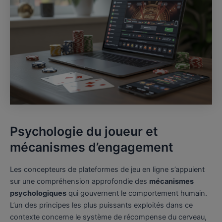
Psychologie du joueur et
mécanismes d’engagement
Les concepteurs de plateformes de jeu en ligne s’appuient
sur une compréhension approfondie des
mécanismes
psychologiques
qui gouvernent le comportement humain.
L’un des principes les plus puissants exploités dans ce
contexte concerne le système de récompense du cerveau,