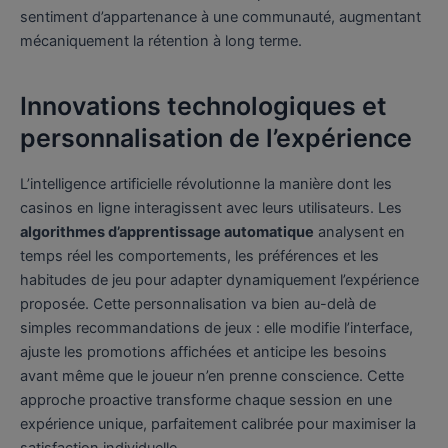
sentiment d’appartenance à une communauté, augmentant
mécaniquement la rétention à long terme.
Innovations technologiques et
personnalisation de l’expérience
L’intelligence artificielle révolutionne la manière dont les
casinos en ligne interagissent avec leurs utilisateurs. Les
algorithmes d’apprentissage automatique
analysent en
temps réel les comportements, les préférences et les
habitudes de jeu pour adapter dynamiquement l’expérience
proposée. Cette personnalisation va bien au-delà de
simples recommandations de jeux : elle modifie l’interface,
ajuste les promotions affichées et anticipe les besoins
avant même que le joueur n’en prenne conscience. Cette
approche proactive transforme chaque session en une
expérience unique, parfaitement calibrée pour maximiser la
satisfaction individuelle.