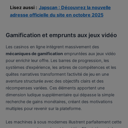
Lisez aussi :
Japscan : Découvrez la nouvelle
adresse officielle du site en octobre 2025
Gamification et emprunts aux jeux vidéo
Les casinos en ligne intègrent massivement des
mécaniques de gamification
empruntées aux jeux vidéo
pour enrichir leur offre. Les barres de progression, les
systèmes d’expérience, les arbres de compétences et les
quêtes narratives transforment l’activité de jeu en une
aventure structurée avec des objectifs clairs et des
récompenses variées. Ces éléments apportent une
dimension ludique supplémentaire qui dépasse la simple
recherche de gains monétaires, créant des motivations
multiples pour revenir sur la plateforme.
Les machines à sous modernes illustrent parfaitement cette