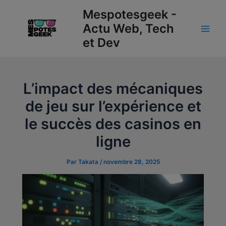
Aller
Navigation
Main
Mespotesgeek -
au
des
Actu Web, Tech
Men
contenu
articles
et Dev
L’impact des mécaniques
de jeu sur l’expérience et
le succès des casinos en
ligne
Par
Takata
/
novembre 28, 2025