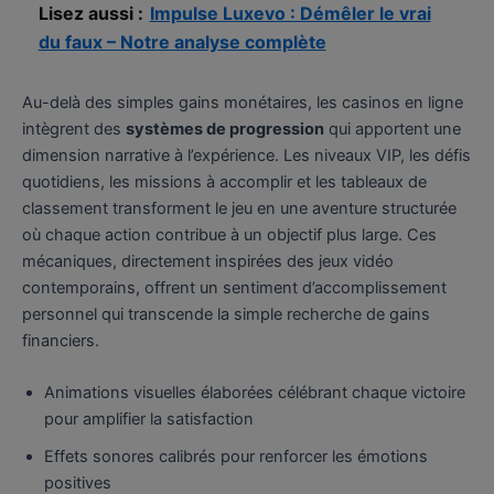
Lisez aussi :
Impulse Luxevo : Démêler le vrai
du faux – Notre analyse complète
Au-delà des simples gains monétaires, les casinos en ligne
intègrent des
systèmes de progression
qui apportent une
dimension narrative à l’expérience. Les niveaux VIP, les défis
quotidiens, les missions à accomplir et les tableaux de
classement transforment le jeu en une aventure structurée
où chaque action contribue à un objectif plus large. Ces
mécaniques, directement inspirées des jeux vidéo
contemporains, offrent un sentiment d’accomplissement
personnel qui transcende la simple recherche de gains
financiers.
Animations visuelles élaborées célébrant chaque victoire
pour amplifier la satisfaction
Effets sonores calibrés pour renforcer les émotions
positives