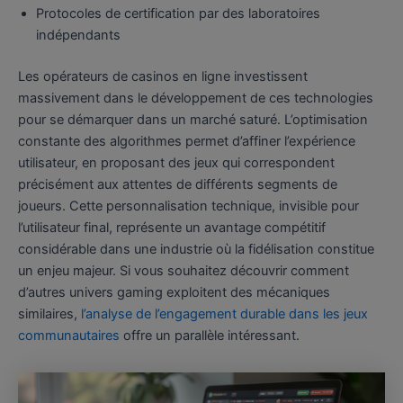
Protocoles de certification par des laboratoires
indépendants
Les opérateurs de casinos en ligne investissent
massivement dans le développement de ces technologies
pour se démarquer dans un marché saturé. L’optimisation
constante des algorithmes permet d’affiner l’expérience
utilisateur, en proposant des jeux qui correspondent
précisément aux attentes de différents segments de
joueurs. Cette personnalisation technique, invisible pour
l’utilisateur final, représente un avantage compétitif
considérable dans une industrie où la fidélisation constitue
un enjeu majeur. Si vous souhaitez découvrir comment
d’autres univers gaming exploitent des mécaniques
similaires,
l’analyse de l’engagement durable dans les jeux
communautaires
offre un parallèle intéressant.