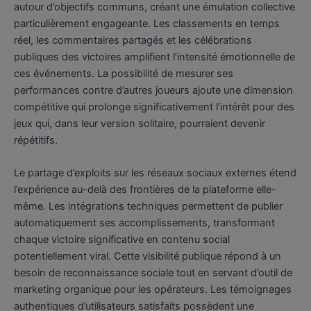
autour d’objectifs communs, créant une émulation collective
particulièrement engageante. Les classements en temps
réel, les commentaires partagés et les célébrations
publiques des victoires amplifient l’intensité émotionnelle de
ces événements. La possibilité de mesurer ses
performances contre d’autres joueurs ajoute une dimension
compétitive qui prolonge significativement l’intérêt pour des
jeux qui, dans leur version solitaire, pourraient devenir
répétitifs.
Le partage d’exploits sur les réseaux sociaux externes étend
l’expérience au-delà des frontières de la plateforme elle-
même. Les intégrations techniques permettent de publier
automatiquement ses accomplissements, transformant
chaque victoire significative en contenu social
potentiellement viral. Cette visibilité publique répond à un
besoin de reconnaissance sociale tout en servant d’outil de
marketing organique pour les opérateurs. Les témoignages
authentiques d’utilisateurs satisfaits possèdent une