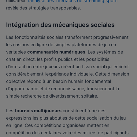
utilisateur,
l’analyse des interfaces de streaming sportif
révèle des stratégies transposables.
Intégration des mécaniques sociales
Les fonctionnalités sociales transforment progressivement
les casinos en ligne de simples plateformes de jeu en
véritables
communautés numériques
. Les systèmes de
chat en direct, les profils publics et les possibilités
d’interaction entre joueurs créent un tissu social qui enrichit
considérablement l’expérience individuelle. Cette dimension
collective répond à un besoin humain fondamental
d’appartenance et de reconnaissance, transcendant la
simple recherche de divertissement solitaire.
Les
tournois multijoueurs
constituent l’une des
expressions les plus abouties de cette socialisation du jeu
en ligne. Ces compétitions organisées mettent en
compétition des centaines voire des milliers de participants