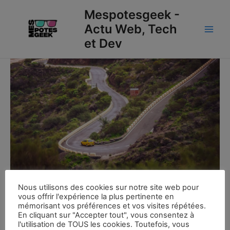
Aller
Main
Mespotesgeek -
au
Actu Web, Tech
Men
contenu
et Dev
Nous utilisons des cookies sur notre site web pour
vous offrir l'expérience la plus pertinente en
Boku no pico : Vous n’avez
mémorisant vos préférences et vos visites répétées.
En cliquant sur "Accepter tout", vous consentez à
pas à tant de souffrances
l'utilisation de TOUS les cookies. Toutefois, vous