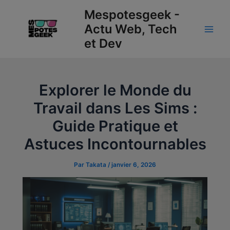
Aller
Navigation
Main
Mespotesgeek -
au
des
Actu Web, Tech
Men
contenu
articles
et Dev
Explorer le Monde du
Travail dans Les Sims :
Guide Pratique et
Astuces Incontournables
Par
Takata
/
janvier 6, 2026