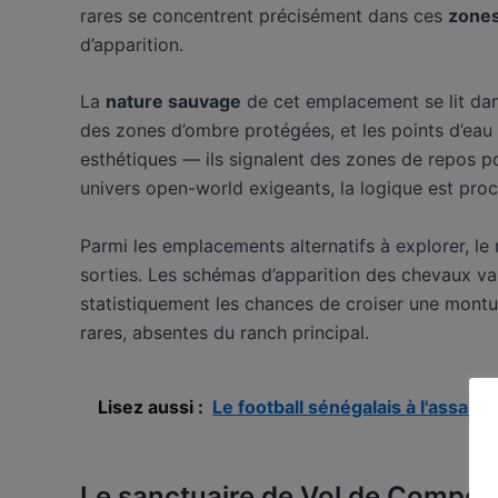
rares se concentrent précisément dans ces
zones
d’apparition.
La
nature sauvage
de cet emplacement se lit dans
des zones d’ombre protégées, et les points d’eau
esthétiques — ils signalent des zones de repos po
univers open-world exigeants, la logique est pr
Parmi les emplacements alternatifs à explorer, le
sorties. Les schémas d’apparition des chevaux var
statistiquement les chances de croiser une montur
rares, absentes du ranch principal.
Lisez aussi :
Le football sénégalais à l'assaut
Le sanctuaire de Vol de Compéte