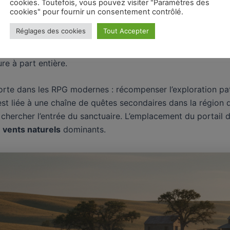
cookies. Toutefois, vous pouvez visiter "Paramètres des
cookies" pour fournir un consentement contrôlé.
ie du
Ranch Crinière Sauvage
concerne un sanctuaire dissi
Réglages des cookies
Tout Accepter
 du Dragon
, cet espace récompense les explorateurs les p
edoutables. La quête de cette clé implique de traverser plu
re à part entière.
rte dans les RPG modernes : récompenser l’exploration patie
est liée à une chaîne de quêtes secondaires dans la région 
chercher l’entrée du sanctuaire. L’emplacement du portail 
e
vents naturels
dominants.