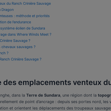
eux du Ranch Crinière Sauvage
u Dragon
nteuses : méthode et priorités
ion de l’endurance
cosystème éolien de Sundara
uvage dans Where Winds Meet ?
 Crinière Sauvage ?
s chevaux sauvages ?
anch ?
Ranch Crinière Sauvage ?
ie des emplacements venteux d
inghe, dans la
Terre de Sundara
, une région dont la
topogr
urellement de point d’ancrage : depuis ses portes nord, les 
ation et orientent les déplacements des troupeaux sauvages.