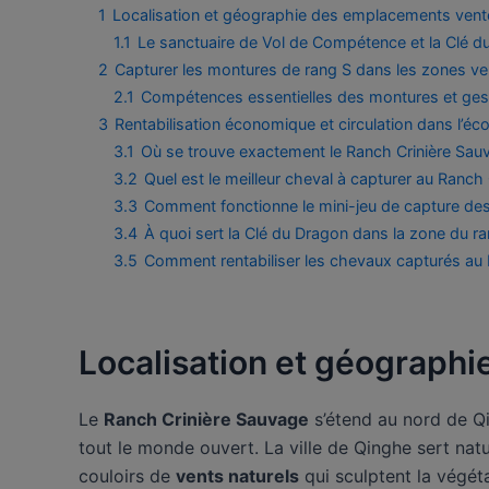
1
Localisation et géographie des emplacements vent
1.1
Le sanctuaire de Vol de Compétence et la Clé d
2
Capturer les montures de rang S dans les zones ve
2.1
Compétences essentielles des montures et gest
3
Rentabilisation économique et circulation dans l’é
3.1
Où se trouve exactement le Ranch Crinière Sa
3.2
Quel est le meilleur cheval à capturer au Ranch
3.3
Comment fonctionne le mini-jeu de capture de
3.4
À quoi sert la Clé du Dragon dans la zone du r
3.5
Comment rentabiliser les chevaux capturés au 
Localisation et géograph
Le
Ranch Crinière Sauvage
s’étend au nord de Q
tout le monde ouvert. La ville de Qinghe sert nat
couloirs de
vents naturels
qui sculptent la végét