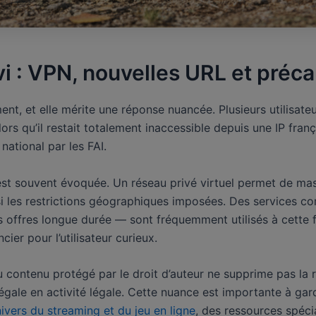
 : VPN, nouvelles URL et préca
ent, et elle mérite une réponse nuancée. Plusieurs utilisateu
lors qu’il restait totalement inaccessible depuis une IP fr
national par les FAI.
st souvent évoquée. Un réseau privé virtuel permet de masq
nsi les restrictions géographiques imposées. Des service
s offres longue durée — sont fréquemment utilisés à cette 
cier pour l’utilisateur curieux.
contenu protégé par le droit d’auteur ne supprime pas la respo
légale en activité légale. Cette nuance est importante à gar
univers du streaming et du jeu en ligne
, des ressources spéci