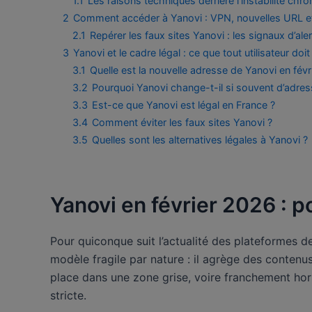
1.1
Les raisons techniques derrière l’instabilité chro
2
Comment accéder à Yanovi : VPN, nouvelles URL et
2.1
Repérer les faux sites Yanovi : les signaux d’ale
3
Yanovi et le cadre légal : ce que tout utilisateur do
3.1
Quelle est la nouvelle adresse de Yanovi en févr
3.2
Pourquoi Yanovi change-t-il si souvent d’adres
3.3
Est-ce que Yanovi est légal en France ?
3.4
Comment éviter les faux sites Yanovi ?
3.5
Quelles sont les alternatives légales à Yanovi ?
Yanovi en février 2026 : p
Pour quiconque suit l’actualité des plateformes de
modèle fragile par nature : il agrège des contenus
place dans une zone grise, voire franchement hors
stricte.