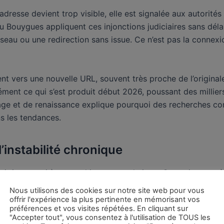
dresse devient trop visible, elle est signalée aux autorit
 Bouygues appliquent ces injonctions judiciaires sans délai. 
eau ou une redirection sans issue. Ce n’est pas la connexion
ent vers une nouvelle URL, souvent très proche de l’original
ment ce qui s’est produit début 2026, poussant des millier
cage et de renaissance explique pourquoi des recherches c
s les tendances.
’instabilité chronique
ovi tient aussi à son architecture technique. Contrairemen
rveurs dédiés, Yanowi repose sur des lecteurs externes et de
Nous utilisons des cookies sur notre site web pour vous
talogue qui disparaît avec lui.
offrir l'expérience la plus pertinente en mémorisant vos
préférences et vos visites répétées. En cliquant sur
"Accepter tout", vous consentez à l'utilisation de TOUS les