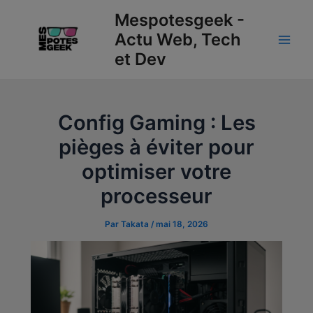
Aller
Navigation
Main
Mespotesgeek -
au
des
Actu Web, Tech
Men
contenu
articles
et Dev
Config Gaming : Les
pièges à éviter pour
optimiser votre
processeur
Par
Takata
/
mai 18, 2026