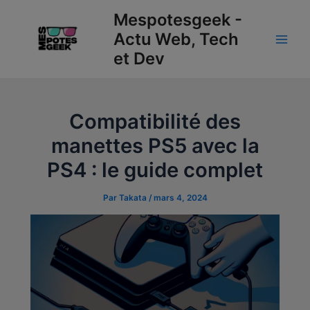
Aller
Navigation
Main
Mespotesgeek -
au
des
Actu Web, Tech
Men
contenu
articles
et Dev
Compatibilité des
manettes PS5 avec la
PS4 : le guide complet
Par
Takata
/
mars 4, 2024